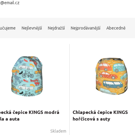
z@email.cz
učujeme
Nejlevnější
Nejdražší
Nejprodávanější
Abecedně
pecká čepice KINGS modrá
Chlapecká čepice KINGS
la a auta
hořčicová s auty
Skladem