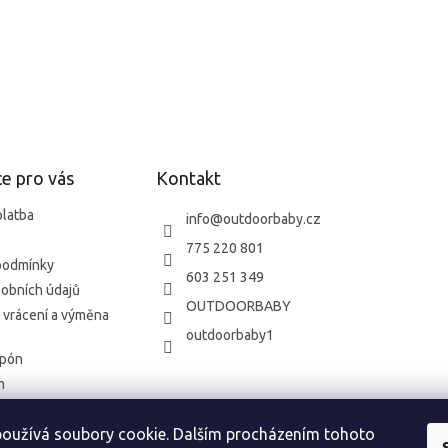
e pro vás
Kontakt
platba
info
@
outdoorbaby.cz
775 220 801
podmínky
603 251 349
obních údajů
OUTDOORBABY
 vrácení a výměna
outdoorbaby1
upón
m
oužívá soubory cookie. Dalším procházením tohoto
o vrácení zboží