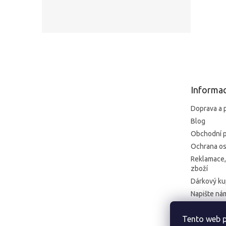
Z
á
p
a
t
Informac
í
Doprava a 
Blog
Obchodní 
Ochrana os
Reklamace,
zboží
Dárkový k
Napište ná
Kontakt
Tento web p
Formulář pr