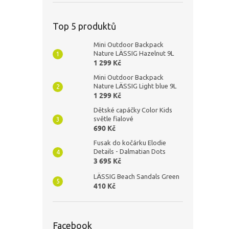
Top 5 produktů
Mini Outdoor Backpack
Nature LÄSSIG Hazelnut 9L
1 299 Kč
Mini Outdoor Backpack
Nature LÄSSIG Light blue 9L
1 299 Kč
Dětské capáčky Color Kids
světle fialové
690 Kč
Fusak do kočárku Elodie
Details - Dalmatian Dots
3 695 Kč
LÄSSIG Beach Sandals Green
410 Kč
Facebook