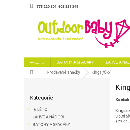
Přejít
775 220 801
603 251 349
,
na
obsah
☀️ LÉTO
BATOHY A SPACÁKY
LAHVE A NÁ
Domů
Prodávané značky
Kings /ČR/
P
King
o
Přeskočit
s
Kategorie
kategorie
Kontakt
t
r
☀️ LÉTO
Kings.c
a
Dolní S
LAHVE A NÁDOBÍ
n
377 01 
BATOHY A SPACÁKY
n