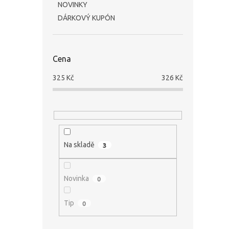
NOVINKY
DÁRKOVÝ KUPÓN
Cena
325
Kč
326
Kč
Na skladě
3
Novinka
0
Tip
0