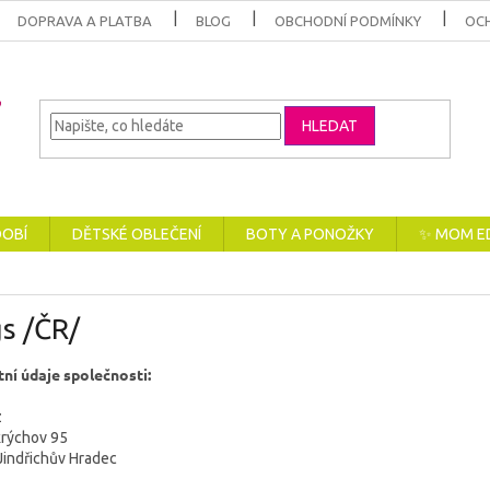
DOPRAVA A PLATBA
BLOG
OBCHODNÍ PODMÍNKY
OC
HLEDAT
DOBÍ
DĚTSKÉ OBLEČENÍ
BOTY A PONOŽKY
✨ MOM E
s /ČR/
ní údaje společnosti:
z
krýchov 95
Jindřichův Hradec