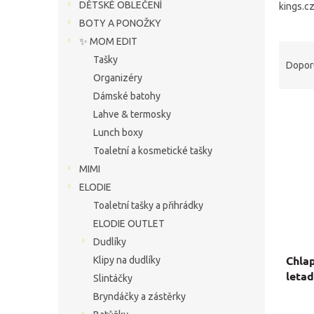
í
DĚTSKÉ OBLEČENÍ
kings.c
p
BOTY A PONOŽKY
a
✨ MOM EDIT
Ř
n
Tašky
a
e
Dopor
z
Organizéry
l
e
Dámské batohy
V
n
Lahve & termosky
ý
í
Lunch boxy
p
p
Toaletní a kosmetické tašky
i
r
s
o
MIMI
p
d
ELODIE
r
u
Toaletní tašky a přihrádky
o
k
ELODIE OUTLET
d
t
Dudlíky
u
ů
Chla
Klipy na dudlíky
k
letad
t
Slintáčky
ů
Bryndáčky a zástěrky