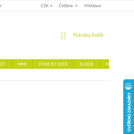
CZK
Čeština
HRANA OSOBNÍCH ÚDAJŮ
REKLAMACE, VRÁCENÍ A VÝMĚNA ZBOŽÍ
Přihlášení
NÁKUPNÍ
Prázdný košík
KOŠÍK
DIT
MIMI
DONE BY DEER
ELODIE
NOVINKY