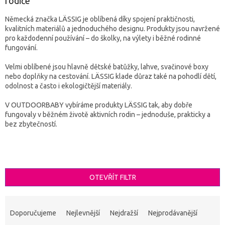
rodiče
Německá značka LÄSSIG je oblíbená díky spojení praktičnosti,
kvalitních materiálů a jednoduchého designu. Produkty jsou navržené
pro každodenní používání – do školky, na výlety i běžné rodinné
fungování.
Velmi oblíbené jsou hlavně dětské batůžky, lahve, svačinové boxy
nebo doplňky na cestování. LÄSSIG klade důraz také na pohodlí dětí,
odolnost a často i ekologičtější materiály.
V OUTDOORBABY vybíráme produkty LÄSSIG tak, aby dobře
fungovaly v běžném životě aktivních rodin – jednoduše, prakticky a
bez zbytečností.
OTEVŘÍT FILTR
Ř
a
Doporučujeme
Nejlevnější
Nejdražší
Nejprodávanější
z