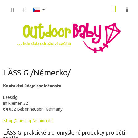
Přejít
NÁKUP
na
obsah
KOŠÍK
LÄSSIG /Německo/
Kontaktní údaje společnosti:
Laessig
Im Riemen 32
64 832 Babenhausen, Germany
shop@laessig-fashion.de
LÄSSIG: praktické a promyšlené produkty pro děti i