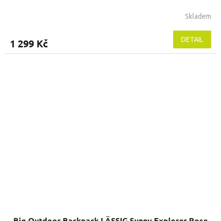
Skladem
DETAIL
1 299 Kč
Big Outdoor Backpack LÄSSIG Sunny Explorer Rose