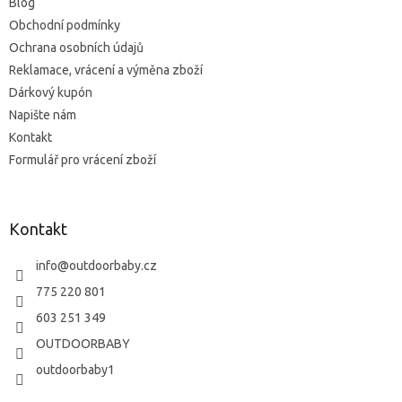
Blog
y
v
Obchodní podmínky
ý
Ochrana osobních údajů
p
Reklamace, vrácení a výměna zboží
i
s
Dárkový kupón
u
Napište nám
Kontakt
Formulář pro vrácení zboží
Kontakt
info
@
outdoorbaby.cz
775 220 801
603 251 349
OUTDOORBABY
outdoorbaby1