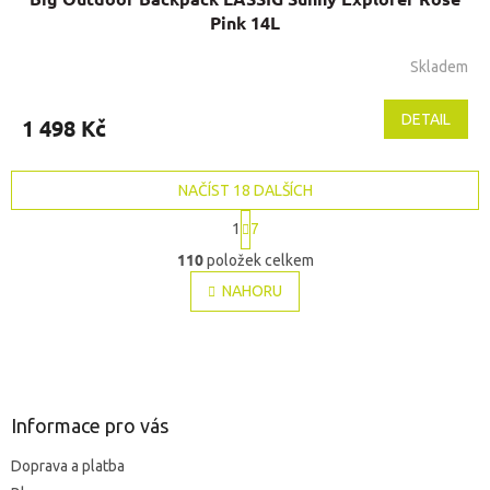
Pink 14L
Skladem
DETAIL
1 498 Kč
NAČÍST 18 DALŠÍCH
S
1
7
t
O
r
110
položek celkem
v
á
l
NAHORU
n
á
k
o
d
v
Z
a
á
c
á
n
í
p
í
p
a
Informace pro vás
r
t
v
Doprava a platba
í
k