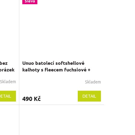
Sleva
 bez
Unuo batolecí softshellové
obrázek
kalhoty s fleecem fuchsiové +
reflexní obrázek Evžen
Skladem
Skladem
Průměrné
hodnocení
produktu
ETAIL
DETAIL
490 Kč
je
5,0
z
5
hvězdiček.