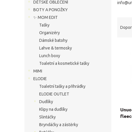
í
DĚTSKÉ OBLEČENÍ
info@u
p
BOTY A PONOŽKY
a
✨ MOM EDIT
Ř
n
Tašky
a
e
Dopor
z
Organizéry
l
e
Dámské batohy
V
n
Lahve & termosky
ý
í
Lunch boxy
p
p
Toaletní a kosmetické tašky
i
r
s
o
MIMI
p
d
ELODIE
r
u
Toaletní tašky a přihrádky
o
k
ELODIE OUTLET
d
t
Dudlíky
u
ů
Unuo
Klipy na dudlíky
k
fleec
t
Slintáčky
ů
Bryndáčky a zástěrky
Průmě