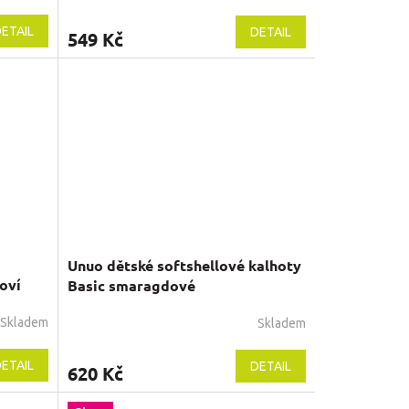
ETAIL
DETAIL
549 Kč
Unuo dětské softshellové kalhoty
oví
Basic smaragdové
Skladem
Skladem
ETAIL
DETAIL
620 Kč