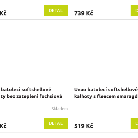
cení
hodnocení
ktu
produktu
DETAIL
D
 Kč
739 Kč
je
5,0
z
5
ček.
hvězdiček.
batolecí softshellové
Unuo batolecí softshellové
ty bez zateplení fuchsiová
kalhoty s fleecem smaragd
orožci
pejsci
Skladem
Průměrné
hodnocení
produktu
DETAIL
D
 Kč
519 Kč
je
5,0