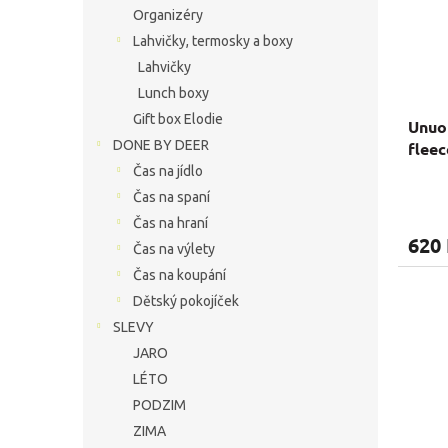
Organizéry
Lahvičky, termosky a boxy
Lahvičky
Lunch boxy
Gift box Elodie
Unuo 
DONE BY DEER
fleec
obrá
Čas na jídlo
Průmě
Čas na spaní
hodno
Čas na hraní
produ
620
je
Čas na výlety
5,0
Čas na koupání
z
Dětský pokojíček
5
hvězdi
SLEVY
JARO
LÉTO
PODZIM
ZIMA