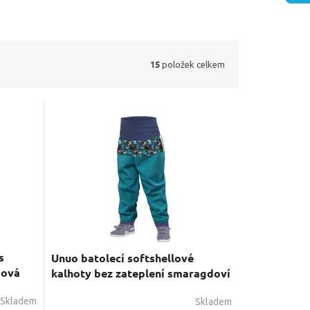
15
položek celkem
s
Unuo batolecí softshellové
dová
kalhoty bez zateplení smaragdoví
pejsci
Skladem
Skladem