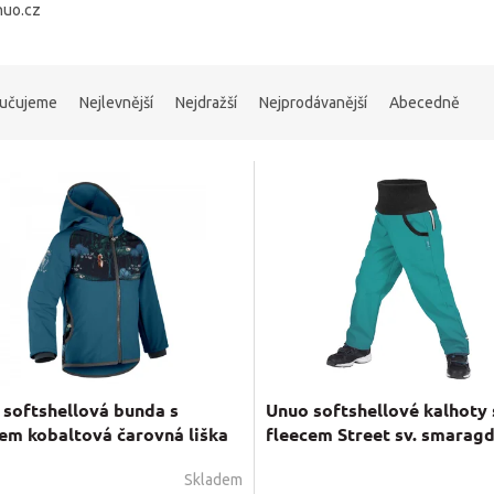
nuo.cz
učujeme
Nejlevnější
Nejdražší
Nejprodávanější
Abecedně
 softshellová bunda s
Unuo softshellové kalhoty 
em kobaltová čarovná liška
fleecem Street sv. smarag
Skladem
rné
Průměrné