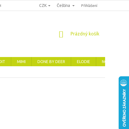
CZK
Čeština
HRANA OSOBNÍCH ÚDAJŮ
REKLAMACE, VRÁCENÍ A VÝMĚNA ZBOŽÍ
Přihlášení
NÁKUPNÍ
Prázdný košík
KOŠÍK
DIT
MIMI
DONE BY DEER
ELODIE
NOVINKY