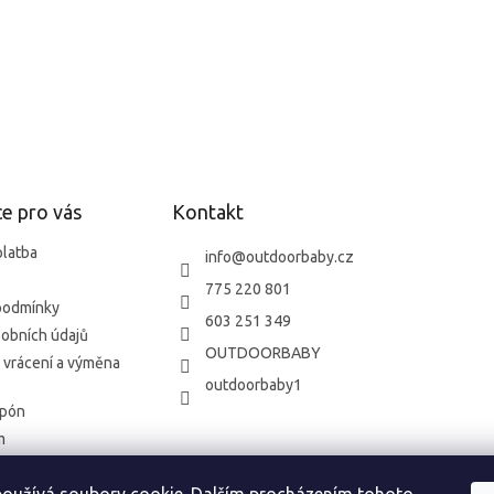
e pro vás
Kontakt
platba
info
@
outdoorbaby.cz
775 220 801
podmínky
603 251 349
obních údajů
OUTDOORBABY
 vrácení a výměna
outdoorbaby1
upón
m