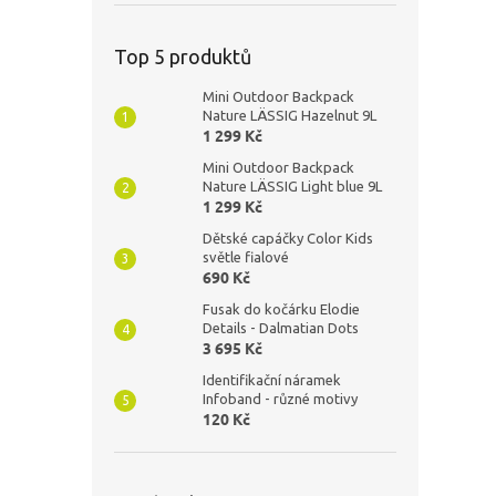
Top 5 produktů
Mini Outdoor Backpack
Nature LÄSSIG Hazelnut 9L
1 299 Kč
Mini Outdoor Backpack
Nature LÄSSIG Light blue 9L
1 299 Kč
Dětské capáčky Color Kids
světle fialové
690 Kč
Fusak do kočárku Elodie
Details - Dalmatian Dots
3 695 Kč
Identifikační náramek
Infoband - různé motivy
120 Kč