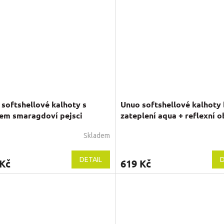
z
5
hvězdiček.
softshellové kalhoty s
Unuo softshellové kalhoty
cem smaragdoví pejsci
zateplení aqua + reflexní 
Evžen
Skladem
rné
Průměrné
cení
hodnocení
ktu
produktu
DETAIL
D
 Kč
619 Kč
je
5,0
z
5
ček.
hvězdiček.