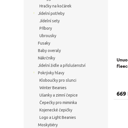
Hračky na kočárek
Jídelní potřeby
Jídelní sety
Příbory
Ubrousky
Fusaky
Baby overaly
Nákrčníky
Unuo 
flee
Jídelní židle a příslušenství
Pokrývky hlavy
Průmě
Kloboučky pro slunci
hodno
Winter Beanies
produ
669
je
Ušanky a zimní čepice
5,0
Čepečky pro miminka
z
Kojenecké čepičky
5
hvězdi
Logo a Light Beanies
Moskytiéry