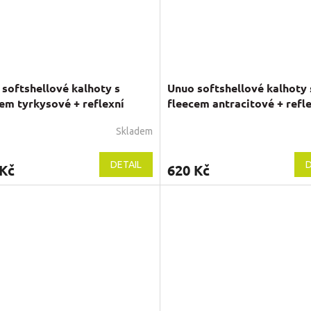
softshellové kalhoty s
Unuo softshellové kalhoty 
em tyrkysové + reflexní
fleecem antracitové + refl
zek Evžen
obrázek Evžen
Skladem
rné
Průměrné
cení
hodnocení
ktu
produktu
DETAIL
D
 Kč
620 Kč
je
5,0
z
5
ček.
hvězdiček.