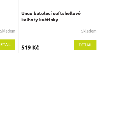
Unuo batolecí softshellové
kalhoty květinky
Skladem
Skladem
Průměrné
hodnocení
produktu
ETAIL
DETAIL
519 Kč
je
5,0
z
5
hvězdiček.