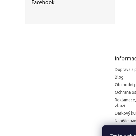
Facebook
Z
á
p
a
t
Informac
í
Doprava a 
Blog
Obchodní 
Ochrana os
Reklamace,
zboží
Dárkový k
Napište ná
Kontakt