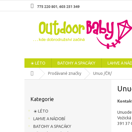
Přejít
775 220 801
603 251 349
,
na
obsah
☀️ LÉTO
BATOHY A SPACÁKY
LAHVE A NÁ
Domů
Prodávané značky
Unuo /ČR/
P
Unu
o
Přeskočit
s
Kategorie
kategorie
Kontakt
t
r
☀️ LÉTO
Unuodesi
a
Vožická
LAHVE A NÁDOBÍ
n
391 37 
BATOHY A SPACÁKY
n