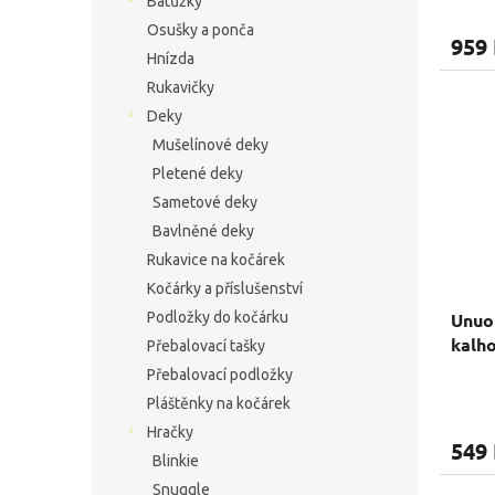
Batůžky
hodno
Osušky a ponča
produ
959
je
Hnízda
5,0
Rukavičky
z
5
Deky
hvězdi
Mušelínové deky
Pletené deky
Sametové deky
Bavlněné deky
Rukavice na kočárek
Kočárky a příslušenství
Podložky do kočárku
Unuo 
kalho
Přebalovací tašky
jedn
Přebalovací podložky
Pláštěnky na kočárek
Hračky
549
Blinkie
Snuggle