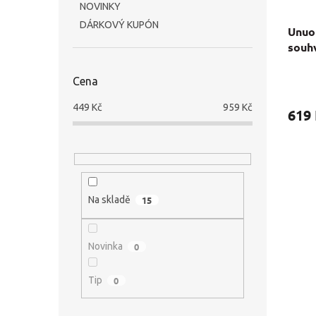
NOVINKY
DÁRKOVÝ KUPÓN
Unuo 
souh
Průmě
Cena
hodno
produ
449
Kč
959
Kč
619
je
5,0
z
5
hvězdi
Na skladě
15
Novinka
0
Tip
0