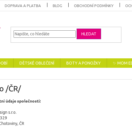
DOPRAVA A PLATBA
BLOG
OBCHODNÍ PODMÍNKY
OC
HLEDAT
DOBÍ
DĚTSKÉ OBLEČENÍ
BOTY A PONOŽKY
✨ MOM E
o /ČR/
ní údaje společnosti:
gn s.r.o.
 329
Chotoviny, ČR