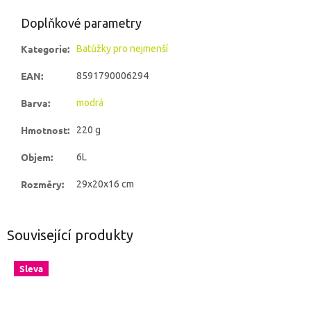
Doplňkové parametry
Kategorie
:
Batůžky pro nejmenší
EAN
:
8591790006294
Barva
:
modrá
Hmotnost
:
220 g
Objem
:
6L
Rozměry
:
29x20x16 cm
Související produkty
Sleva