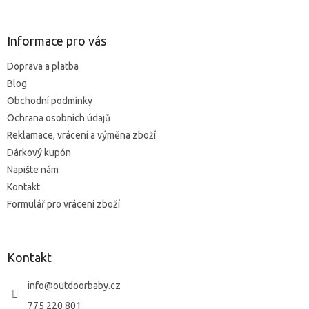
hvězdiček.
á
p
a
Informace pro vás
t
Doprava a platba
í
Blog
Obchodní podmínky
Ochrana osobních údajů
Reklamace, vrácení a výměna zboží
Dárkový kupón
Napište nám
Kontakt
Formulář pro vrácení zboží
Kontakt
info
@
outdoorbaby.cz
775 220 801