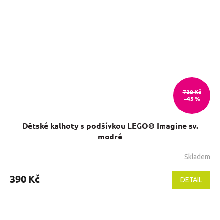
720 Kč
–45 %
Dětské kalhoty s podšívkou LEGO® Imagine sv.
modré
Skladem
Průměrné
hodnocení
produktu
390 Kč
DETAIL
je
5,0
z
5
Z