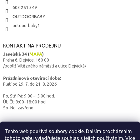
603 251 349
OUTDOORBABY
outdoorbaby1
KONTAKT NA PRODEJNU
Jaselská 34
(
MAPA
)
Praha 6, Dejvice, 160 00
/poblíž Vítězného náměstí a ulice Dejvická/
Prázdninová otevírací doba:
Platí od 29. 7. do 21. 8. 2026
Po, Stř, Pá: 9:00–15:00 hod.
Út, Čt: 9:00–18:00 hod.
So–Ne: zavřeno
Tento web používá soubory cookie. Dalším procházením
tohoto webu vyjadřujete souhlas s jejich používáním.
Více