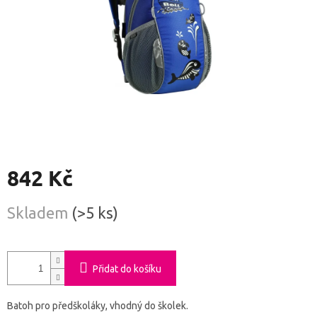
842 Kč
Měrná
Skladem
(>5 ks)
cena:
Přidat do košíku
Batoh pro předškoláky, vhodný do školek.