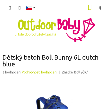
Přejít
NÁKUP
na
obsah
KOŠÍK
Dětský batoh Boll Bunny 6L dutch
blue
Průměrné
2 hodnocení
Podrobnosti hodnocení
Značka:
Boll /ČR/
hodnocení
produktu
je
5,0
z
5
hvězdiček.