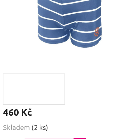
460 Kč
Měrná
Skladem
(2 ks)
cena: