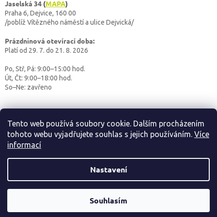
Jaselská 34
(
MAPA
)
Praha 6, Dejvice, 160 00
/poblíž Vítězného náměstí a ulice Dejvická/
Prázdninová otevírací doba:
Platí od 29. 7. do 21. 8. 2026
Po, Stř, Pá: 9:00–15:00 hod.
Út, Čt: 9:00–18:00 hod.
So–Ne: zavřeno
Tento web používá soubory cookie. Dalším procházením
tohoto webu vyjadřujete souhlas s jejich používáním.
Více
informací
Vytvořil Shoptet
Nastavení
OUTDOORBABY
Copyright 2026
. Všechna práva vyhrazena.
Souhlasím
Získejte slevu 10 %