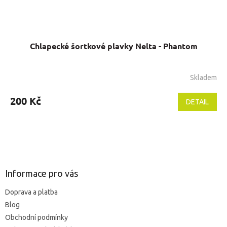
Chlapecké šortkové plavky Nelta - Phantom
Skladem
200 Kč
DETAIL
Z
á
p
a
Informace pro vás
t
Doprava a platba
í
Blog
Obchodní podmínky