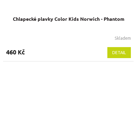
Chlapecké plavky Color Kids Norwich - Phantom
Skladem
Průměrné
hodnocení
produktu
460 Kč
DETAIL
je
5,0
z
5
hvězdiček.