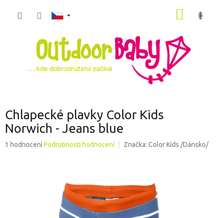
Přejít
NÁKUP
na
obsah
KOŠÍK
Chlapecké plavky Color Kids
Norwich - Jeans blue
Průměrné
1 hodnocení
Podrobnosti hodnocení
Značka:
Color Kids /Dánsko/
hodnocení
produktu
je
5,0
z
5
hvězdiček.