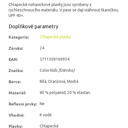
Chlapecké nohavičkové plavky jsou vyrobeny z
rychleschnoucího materiálu. V pase se dají stáhnout tkaničkou.
UPF 40+.
Doplňkové parametry
Kategorie
:
Chlapecké plavky
Záruka
:
24
EAN
:
5711309169934
Značka
:
Color Kids /Dánsko/
Barva
:
Bílá, Oranžová, Modrá
Materiál
:
80 % polyamid, 20 % elastan.
Reflexní prvky
:
Ne
Vhodné
:
K vodě
Plavky
:
Chlapecké