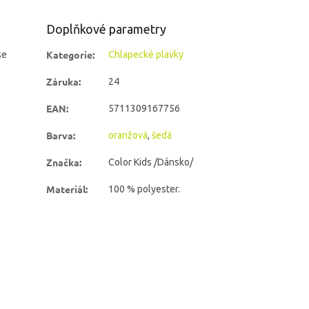
Doplňkové parametry
Kategorie
:
se
Chlapecké plavky
Záruka
:
24
EAN
:
5711309167756
Barva
:
oranžová
,
šedá
Značka
:
Color Kids /Dánsko/
Materiál
:
100 % polyester.