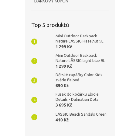
DÁRKOVÝ KUPÓN
Top 5 produktů
Mini Outdoor Backpack
Nature LÄSSIG Hazelnut 9L
1 299 Kč
Mini Outdoor Backpack
Nature LÄSSIG Light blue 9L
1 299 Kč
Dětské capáčky Color Kids
světle fialové
690 Kč
Fusak do kočárku Elodie
Details - Dalmatian Dots
3 695 Kč
LÄSSIG Beach Sandals Green
410 Kč