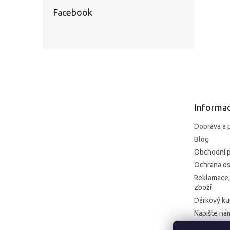
Facebook
Z
á
p
a
t
Informac
í
Doprava a 
Blog
Obchodní 
Ochrana os
Reklamace,
zboží
Dárkový k
Napište ná
Kontakt