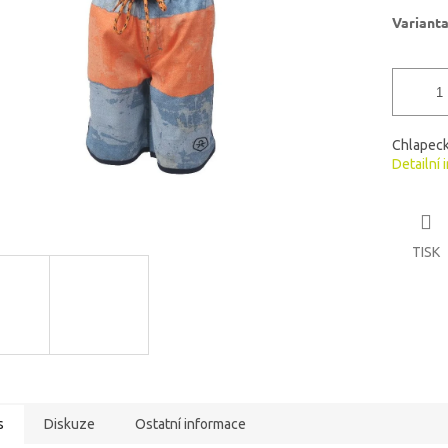
ek.
Variant
Chlapeck
Detailní 
TISK
s
Diskuze
Ostatní informace