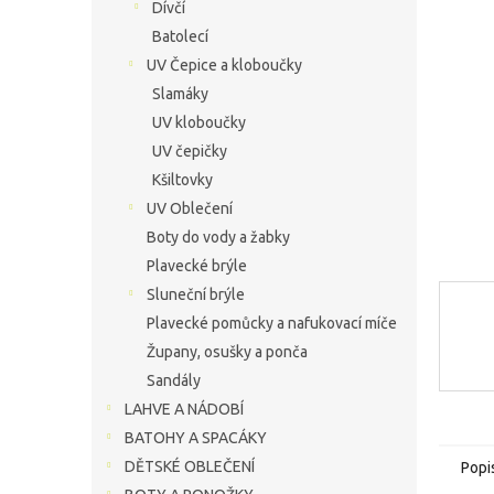
í
Dívčí
hvězdič
p
Batolecí
a
UV Čepice a kloboučky
n
Slamáky
e
UV kloboučky
l
UV čepičky
Kšiltovky
UV Oblečení
Boty do vody a žabky
Plavecké brýle
Sluneční brýle
Plavecké pomůcky a nafukovací míče
Župany, osušky a ponča
Sandály
LAHVE A NÁDOBÍ
BATOHY A SPACÁKY
DĚTSKÉ OBLEČENÍ
Popi