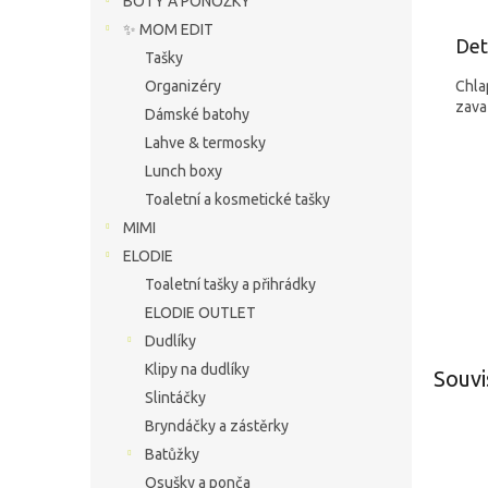
BOTY A PONOŽKY
✨ MOM EDIT
Det
Tašky
Chla
Organizéry
zavaz
Dámské batohy
Lahve & termosky
Lunch boxy
Toaletní a kosmetické tašky
MIMI
ELODIE
Toaletní tašky a přihrádky
ELODIE OUTLET
Dudlíky
Klipy na dudlíky
Souvi
Slintáčky
Bryndáčky a zástěrky
Batůžky
Osušky a ponča