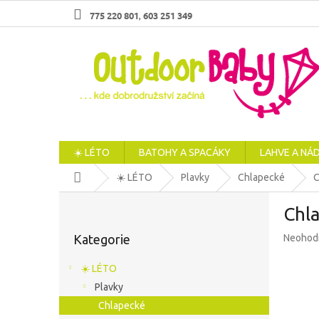
Přejít
775 220 801
603 251 349
,
na
obsah
☀️ LÉTO
BATOHY A SPACÁKY
LAHVE A NÁ
Domů
☀️ LÉTO
Plavky
Chlapecké
C
P
Chla
o
Přeskočit
s
Průměr
Kategorie
Neohod
kategorie
t
hodnoc
r
produkt
☀️ LÉTO
a
je
Plavky
n
0,0
z
Chlapecké
n
5