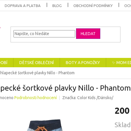
DOPRAVA A PLATBA
BLOG
OBCHODNÍ PODMÍNKY
OC
HLEDAT
DOBÍ
DĚTSKÉ OBLEČENÍ
BOTY A PONOŽKY
✨ MOM E
hlapecké šortkové plavky Nillo - Phantom
pecké šortkové plavky Nillo - Phantom
né
noceno
Podrobnosti hodnocení
Značka:
Color Kids /Dánsko/
ení
200
u
Měrná
Skla
cena: