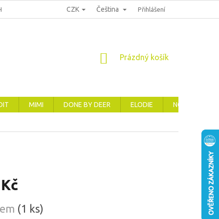
CZK
Čeština
HRANA OSOBNÍCH ÚDAJŮ
REKLAMACE, VRÁCENÍ A VÝMĚNA ZBOŽÍ
Přihlášení
NÁKUPNÍ
Prázdný košík
KOŠÍK
DIT
MIMI
DONE BY DEER
ELODIE
NOVINKY
 Kč
dem
(1 ks)