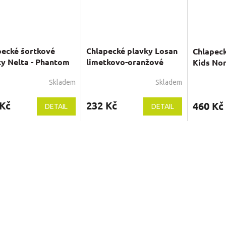
pecké šortkové
Chlapecké plavky Losan
Chlapeck
ky Nelta - Phantom
limetkovo-oranžové
Kids No
Skladem
Skladem
Průměrné
Průměrné
hodnocení
hodnocení
 Kč
produktu
232 Kč
produktu
460 Kč
DETAIL
DETAIL
je
je
5,0
5,0
z
z
5
5
hvězdiček.
hvězdiček.