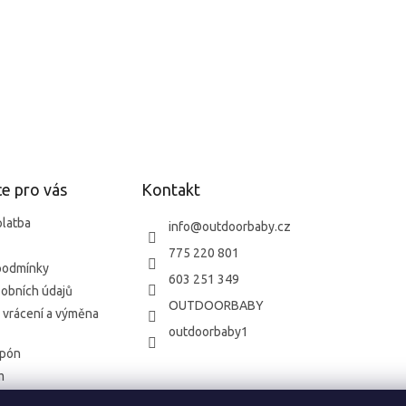
e pro vás
Kontakt
platba
info
@
outdoorbaby.cz
775 220 801
podmínky
603 251 349
obních údajů
OUTDOORBABY
 vrácení a výměna
outdoorbaby1
upón
m