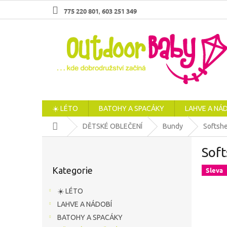
Přejít
775 220 801
603 251 349
,
na
obsah
☀️ LÉTO
BATOHY A SPACÁKY
LAHVE A NÁ
Domů
DĚTSKÉ OBLEČENÍ
Bundy
Softsh
P
Soft
o
Přeskočit
s
Kategorie
Sleva
kategorie
t
r
☀️ LÉTO
a
LAHVE A NÁDOBÍ
n
BATOHY A SPACÁKY
n