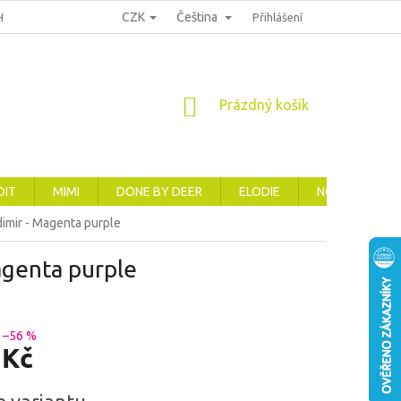
CZK
Čeština
HRANA OSOBNÍCH ÚDAJŮ
REKLAMACE, VRÁCENÍ A VÝMĚNA ZBOŽÍ
Přihlášení
NÁKUPNÍ
Prázdný košík
KOŠÍK
DIT
MIMI
DONE BY DEER
ELODIE
NOVINKY
dimir - Magenta purple
agenta purple
–56 %
 Kč