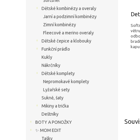
Softshel
Dětské kombinézy a overaly
Det
Jarní a podzimní kombinézy
Zimní kombinézy
Softs
větr
Fleecové a merino overaly
odbo
Dětské čepice a klobouky
bradi
kapuc
Funkční prádlo
Kukly
Nákrčníky
Dětské komplety
Nepromokavé komplety
Lyžařské sety
Sukně, šaty
Mikiny a trička
Deštníky
Souvi
BOTY A PONOŽKY
✨ MOM EDIT
Tašky