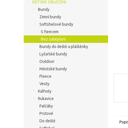
í
DĚTSKÉ OBLEČENÍ
p
Bundy
a
Zimní bundy
n
Softshelové bundy
e
S fleecem
l
Bez zateplení
Bundy do deště a pláštěnky
Lyžařské bundy
Outdoor
Městské bundy
Fleece
Vesty
Kalhoty
Rukavice
Palčáky
Prstové
Do deště
Popi