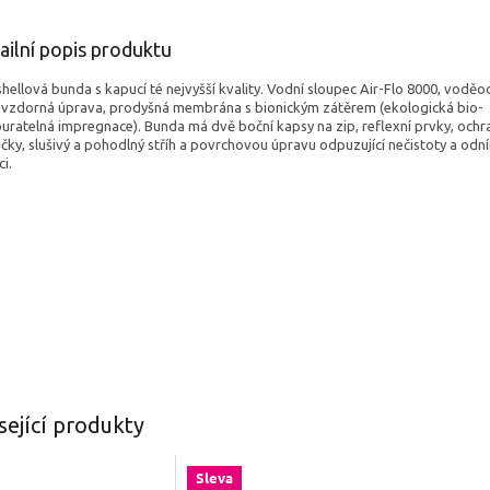
ailní popis produktu
hellová bunda s kapucí té nejvyšší kvality. V
odní sloupec Air-Flo 8000,
voděod
uvzdorná úprava,
prodyšná membrána s bionickým zátěrem (ekologická bio-
uratelná impregnace). Bunda má
dvě boční kapsy na zip,
reflexní prvky, ochr
čky,
slušivý a pohodlný stříh a povrchovou úpravu odpuzující nečistoty a od
i.
sející produkty
Sleva