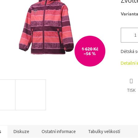
Zvolt
5
cena:
hvězdiček.
Variant
1 620 Kč
Dětská s
–56 %
Detailní 
TISK
s
Diskuze
Ostatní informace
Tabulky velikostí