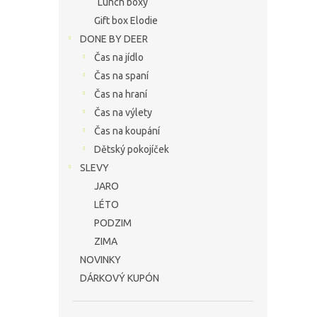
Lunch boxy
Gift box Elodie
DONE BY DEER
Čas na jídlo
Čas na spaní
Čas na hraní
Čas na výlety
Čas na koupání
Dětský pokojíček
SLEVY
JARO
LÉTO
PODZIM
ZIMA
NOVINKY
DÁRKOVÝ KUPÓN