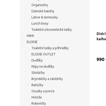
Organizéry
Dámské batohy
Lahve & termosky
Lunch boxy
Toaletní a kosmetické tašky
Didr
MIMI
kalh
ELODIE
Toaletní tašky a přihrádky
Průmě
hodno
ELODIE OUTLET
produ
990
Dudlíky
je
Klipy na dudlíky
5,0
z
Slintáčky
5
Bryndáčky a zástěrky
hvězdi
Batůžky
Osušky a ponča
Hnízda
Rukavičky