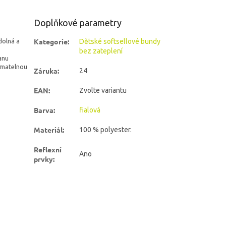
Doplňkové parametry
Kategorie
:
olná a
Dětské softsellové bundy
bez zateplení
anu
nímatelnou
Záruka
:
24
EAN
:
Zvolte variantu
Barva
:
fialová
Materiál
:
100 % polyester.
Reflexní
Ano
prvky
: