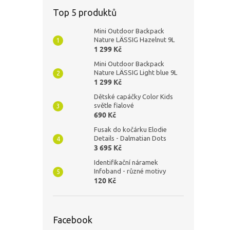
Top 5 produktů
Mini Outdoor Backpack
Nature LÄSSIG Hazelnut 9L
1 299 Kč
Mini Outdoor Backpack
Nature LÄSSIG Light blue 9L
1 299 Kč
Dětské capáčky Color Kids
světle fialové
690 Kč
Fusak do kočárku Elodie
Details - Dalmatian Dots
3 695 Kč
Identifikační náramek
Infoband - různé motivy
120 Kč
Facebook