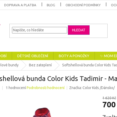
DOPRAVA A PLATBA
BLOG
OBCHODNÍ PODMÍNKY
OC
HLEDAT
DOBÍ
DĚTSKÉ OBLEČENÍ
BOTY A PONOŽKY
✨ MOM E
elové bundy
Bez zateplení
Softshellová bunda Color Kids Ta
shellová bunda Color Kids Tadimir - M
Průměrné
1 hodnocení
Podrobnosti hodnocení
Značka:
Color Kids /Dánsko/
hodnocení
produktu
1 620 Kč
700
je
5,0
z
Měrná