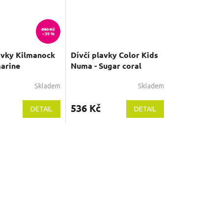
496 Kč
–39 %
avky Kilmanock
Dívčí plavky Color Kids
arine
Numa - Sugar coral
Skladem
Skladem
536 Kč
DETAIL
DETAIL