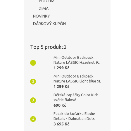
PODZIM
ZIMA
NOVINKY
DÁRKOVÝ KUPÓN
Top 5 produktů
Mini Outdoor Backpack
Nature LÄSSIG Hazelnut 9L
1 299 Kč
Mini Outdoor Backpack
Nature LÄSSIG Light blue 9L
1 299 Kč
Dětské capáčky Color Kids
světle fialové
690 Kč
Fusak do kočárku Elodie
Details - Dalmatian Dots
3 695 Kč