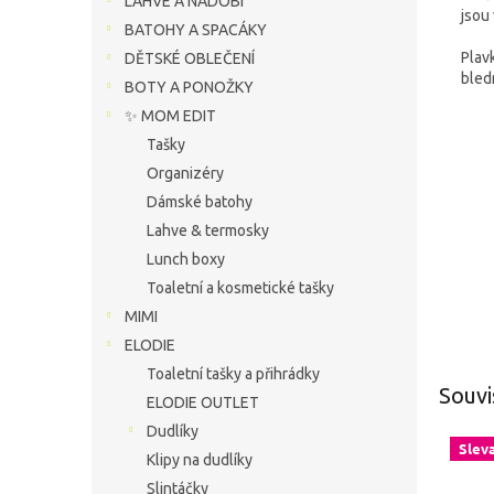
LAHVE A NÁDOBÍ
jsou
BATOHY A SPACÁKY
Plav
DĚTSKÉ OBLEČENÍ
bled
BOTY A PONOŽKY
✨ MOM EDIT
Tašky
Organizéry
Dámské batohy
Lahve & termosky
Lunch boxy
Toaletní a kosmetické tašky
MIMI
ELODIE
Toaletní tašky a přihrádky
Souvi
ELODIE OUTLET
Dudlíky
Slev
Klipy na dudlíky
Slintáčky