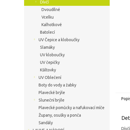
í
Dívčí
hvězdič
p
Dvoudílné
a
Vcelku
n
Kalhotkové
e
Batolecí
l
UV Čepice a kloboučky
Slamáky
UV kloboučky
UV čepičky
Kšiltovky
UV Oblečení
Boty do vody a žabky
Plavecké brýle
Popi
Sluneční brýle
Plavecké pomůcky a nafukovací míče
Župany, osušky a ponča
Det
Sandály
Dívč