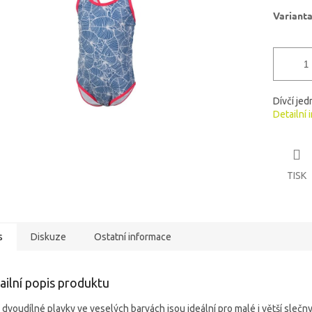
ek.
Variant
Dívčí je
Detailní 
TISK
s
Diskuze
Ostatní informace
ailní popis produktu
í dvoudílné plavky ve veselých barvách jsou ideální pro malé i větší slečn