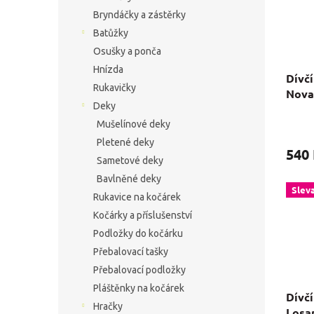
Bryndáčky a zástěrky
Batůžky
Osušky a ponča
Hnízda
Dívčí
Rukavičky
Nova 
Deky
Mušelínové deky
Pletené deky
540
Sametové deky
Bavlněné deky
Slev
Rukavice na kočárek
Kočárky a příslušenství
Podložky do kočárku
Přebalovací tašky
Přebalovací podložky
Pláštěnky na kočárek
Dívčí
Hračky
Losa