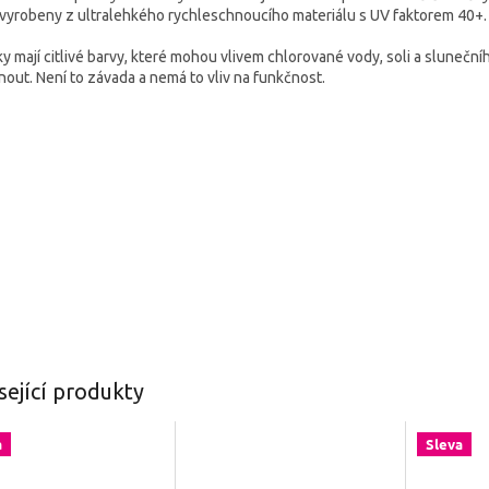
 vyrobeny z ultralehkého rychleschnoucího materiálu s UV faktorem 40+.
ky mají citlivé barvy, které mohou vlivem chlorované vody, soli a sluneční
nout. Není to závada a nemá to vliv na funkčnost.
sející produkty
a
Sleva