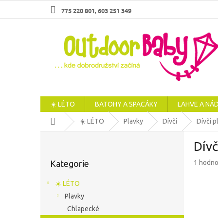
Přejít
775 220 801
603 251 349
,
na
obsah
☀️ LÉTO
BATOHY A SPACÁKY
LAHVE A NÁ
Domů
☀️ LÉTO
Plavky
Dívčí
Dívčí p
P
Dívč
o
Přeskočit
s
Průměr
Kategorie
1 hodno
kategorie
t
hodnoc
r
produkt
☀️ LÉTO
a
je
Plavky
n
5,0
z
Chlapecké
n
5