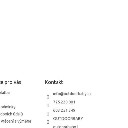
e pro vás
Kontakt
platba
info
@
outdoorbaby.cz
775 220 801
podmínky
603 251 349
obních údajů
OUTDOORBABY
 vrácení a výměna
outdoorbaby1