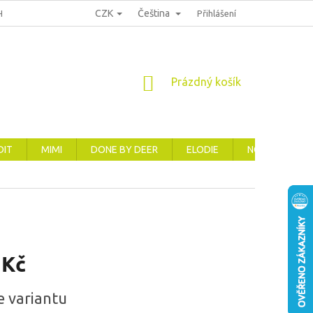
CZK
Čeština
HRANA OSOBNÍCH ÚDAJŮ
REKLAMACE, VRÁCENÍ A VÝMĚNA ZBOŽÍ
Přihlášení
NÁKUPNÍ
Prázdný košík
KOŠÍK
DIT
MIMI
DONE BY DEER
ELODIE
NOVINKY
 Kč
e variantu