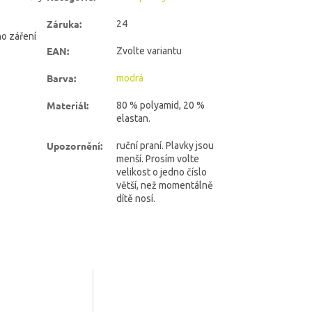
Záruka
:
24
ho záření
EAN
:
Zvolte variantu
Barva
:
modrá
Materiál
:
80 % polyamid, 20 %
elastan.
Upozornění
:
ruční praní. Plavky jsou
menší. Prosím volte
velikost o jedno číslo
větší, než momentálně
dítě nosí.