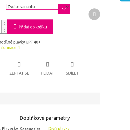
a
Další
produkt
Přidat do košíku
dnodílné plavky UPF 40+
informace
ZEPTAT SE
HLÍDAT
SDÍLET
Doplňkové parametry
Kategorie
:
y. Plavečky
Dívčí plavky