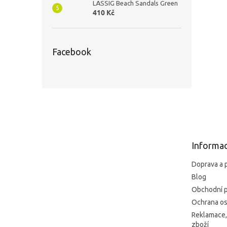
LÄSSIG Beach Sandals Green
410 Kč
Facebook
Z
á
p
a
t
Informac
í
Doprava a 
Blog
Obchodní 
Ochrana os
Reklamace,
zboží