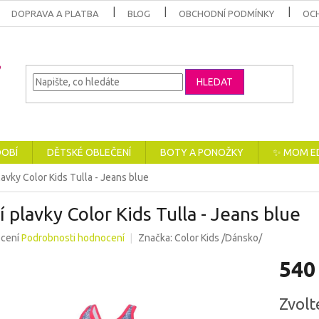
DOPRAVA A PLATBA
BLOG
OBCHODNÍ PODMÍNKY
OC
HLEDAT
DOBÍ
DĚTSKÉ OBLEČENÍ
BOTY A PONOŽKY
✨ MOM E
lavky Color Kids Tulla - Jeans blue
í plavky Color Kids Tulla - Jeans blue
né
cení
Podrobnosti hodnocení
Značka:
Color Kids /Dánsko/
ení
540
u
Měrná
Zvolt
cena: