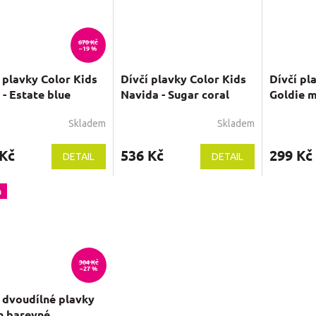
670 Kč
–19 %
 plavky Color Kids
Dívčí plavky Color Kids
Dívčí pl
- Estate blue
Navida - Sugar coral
Goldie m
Skladem
Skladem
 Kč
536 Kč
299 Kč
DETAIL
DETAIL
a
304 Kč
–27 %
 dvoudílné plavky
n barevné