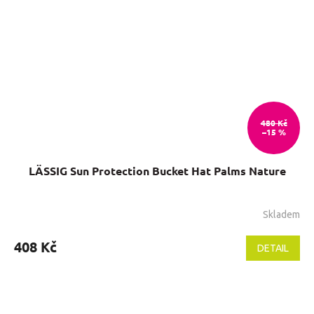
480 Kč
–15 %
LÄSSIG Sun Protection Bucket Hat Palms Nature
Skladem
408 Kč
DETAIL
Z