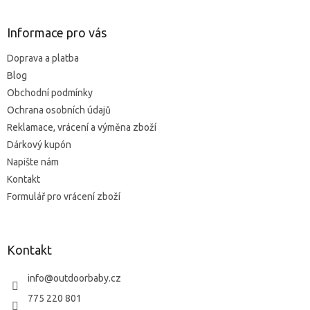
á
p
a
Informace pro vás
t
Doprava a platba
í
Blog
Obchodní podmínky
Ochrana osobních údajů
Reklamace, vrácení a výměna zboží
Dárkový kupón
Napište nám
Kontakt
Formulář pro vrácení zboží
Kontakt
info
@
outdoorbaby.cz
775 220 801