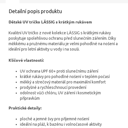
Detailní popis produktu
Dětské UV tričko LÄSSIG s krátkým rukávem
Kvalitní UV tričko z nové kolekce LÄSSIG s krátkými rukávy
poskytuje spolehlivou ochranu před slunečním zářením. Díky
měkkému a pružnému materiálu je velmi pohodlné na nošení a
ideální pro letní aktivity u vody i na souši.
Klíčové vlastnosti:
UV ochrana UPF 60+ proti slunečnímu záření
krátké rukávy pro pohodlné nošení v teplém počasí
měkký a strečový materiál pro maximální komfort
prodyšné a rychleschnoucí provedení
odolnost vůči chlóru, UV záření i kosmetickým
přípravkům
Praktické detaily:
ploché a jemné švy pro příjemné nošení
ideální na pláž, k bazénu i volnočasové aktivity