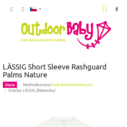
Přejít
NÁKUP
na
obsah
KOŠÍK
LÄSSIG Short Sleeve Rashguard
Palms Nature
Průměrné
Sleva
Neohodnoceno
Podrobnosti hodnocení
hodnocení
Značka:
LÄSSIG /Německo/
produktu
je
0,0
z
5
hvězdiček.