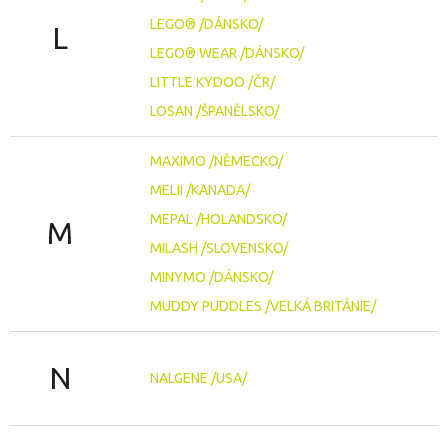
LEGO® /DÁNSKO/
L
LEGO® WEAR /DÁNSKO/
LITTLE KYDOO /ČR/
LOSAN /ŠPANĚLSKO/
MAXIMO /NĚMECKO/
MELII /KANADA/
MEPAL /HOLANDSKO/
M
MILASH /SLOVENSKO/
MINYMO /DÁNSKO/
MUDDY PUDDLES /VELKÁ BRITÁNIE/
N
NALGENE /USA/