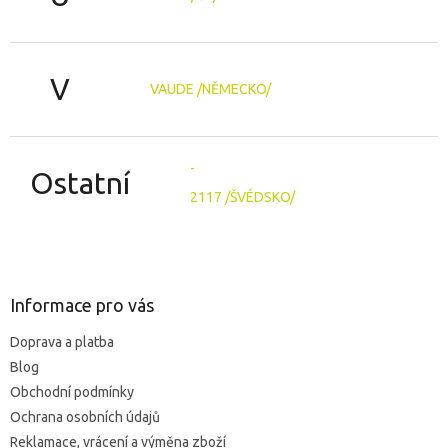
V
VAUDE /NĚMECKO/
-
Ostatní
2117 /ŠVÉDSKO/
Z
á
p
a
Informace pro vás
t
Doprava a platba
í
Blog
Obchodní podmínky
Ochrana osobních údajů
Reklamace, vrácení a výměna zboží