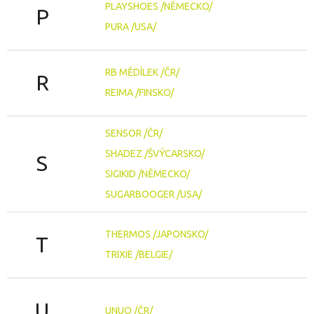
PLAYSHOES /NĚMECKO/
P
PURA /USA/
RB MĚDÍLEK /ČR/
R
REIMA /FINSKO/
SENSOR /ČR/
SHADEZ /ŠVÝCARSKO/
S
SIGIKID /NĚMECKO/
SUGARBOOGER /USA/
THERMOS /JAPONSKO/
T
TRIXIE /BELGIE/
U
UNUO /ČR/