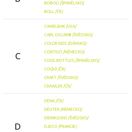
BOBOLI /ŠPANĚLSKO/
BOLL /ČR/
CAMELBAK /USA/
CARL OSCAR® /ŠVÉDSKO/
COLOR KIDS /DÁNSKO/
CONTIGO /NĚMECKO/
C
COOL BOTTLES /ŠPANĚLSKO/
COQUI /ČR/
CRAFT /ŠVÉDSKO/
CRAWLER /ČR/
DENA /ČR/
DEUTER /NĚMECKO/
DIDRIKSONS /ŠVÉDSKO/
D
DJECO /FRANCIE/