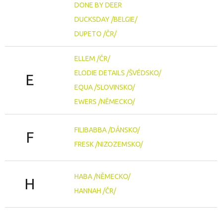
DONE BY DEER
DUCKSDAY /BELGIE/
DUPETO /ČR/
ELLEM /ČR/
ELODIE DETAILS /ŠVÉDSKO/
E
EQUA /SLOVINSKO/
EWERS /NĚMECKO/
FILIBABBA /DÁNSKO/
F
FRESK /NIZOZEMSKO/
HABA /NĚMECKO/
H
HANNAH /ČR/