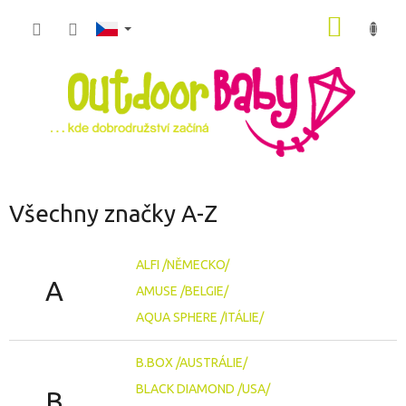
Přejít
NÁKUP
na
obsah
KOŠÍK
Všechny značky A-Z
ALFI /NĚMECKO/
A
AMUSE /BELGIE/
AQUA SPHERE /ITÁLIE/
B.BOX /AUSTRÁLIE/
BLACK DIAMOND /USA/
B