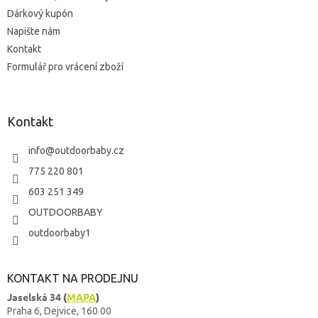
Dárkový kupón
Napište nám
Kontakt
Formulář pro vrácení zboží
Kontakt
info
@
outdoorbaby.cz
775 220 801
603 251 349
OUTDOORBABY
outdoorbaby1
KONTAKT NA PRODEJNU
Jaselská 34
(
MAPA
)
Praha 6, Dejvice, 160 00