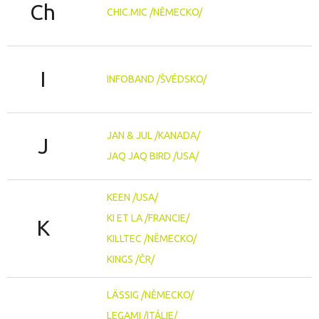
Ch
CHIC.MIC /NĚMECKO/
I
INFOBAND /ŠVÉDSKO/
JAN & JUL /KANADA/
J
JAQ JAQ BIRD /USA/
KEEN /USA/
KI ET LA /FRANCIE/
K
KILLTEC /NĚMECKO/
KINGS /ČR/
LÄSSIG /NĚMECKO/
LEGAMI /ITÁLIE/